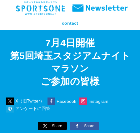
contact
7
月4日開催
第5回埼玉スタジアムナイト
マラソン
ご参加の皆様
X（旧Twitter）
Facebook
Instagram
アンケートに回答
Share
Share