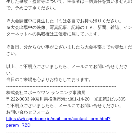
生した事故・盗難等について、主催者は一切責任を負いませんの
で、予めご了承ください。
※
大会開催中に発生したゴミは各自でお持ち帰りください。
※
大会出場中の映像、写真記事、記録のＴＶ、新聞、雑誌、イン
ターネットへの掲載権は主催者に属しています。
※
当日、分からない事がございましたら大会本部までお尋ねくだ
さい。
以上、ご不明点ございましたら、メールにてお問い合せくださ
い。
当日のご来場を心よりお待ちしております。
-----------------------------------------------------------------------
株式会社スポーツワン ランニング事務局
〒
222-0033
神奈川県横浜市港北区
1-14-20
光正第
2
ビル
305
ご不明点ございましたら、メールにてお問い合せください。
お問い合わせフォーム
https://w5.sportsone.jp/mail_form/contact_form.html?
param=RBD
-----------------------------------------------------------------------