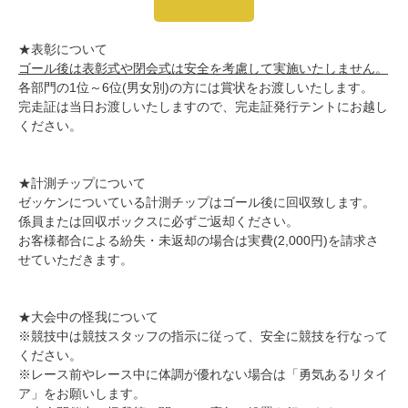
★
表彰について
ゴール後は表彰式や閉会式は安全を考慮して実施いたしません。
各部門の
1
位～6位
(
男女別
)の方
には賞状をお渡しいたします。
完走証は当日お渡しいたしますので、完走証発行テントにお越し
ください。
★計測チップについて
ゼッケンについている計測チップはゴール後に回収致します。
係員または回収ボックスに必ずご返却ください。
お客様都合による紛失・未返却の場合は実費(2,000円)を請求さ
せていただきます。
★
大会中の怪我について
※
競技中は競技スタッフの指示に従って、安全に競技を行なって
ください。
※
レース前やレース中に体調が優れない場合は「勇気あるリタイ
ア」をお願いします。