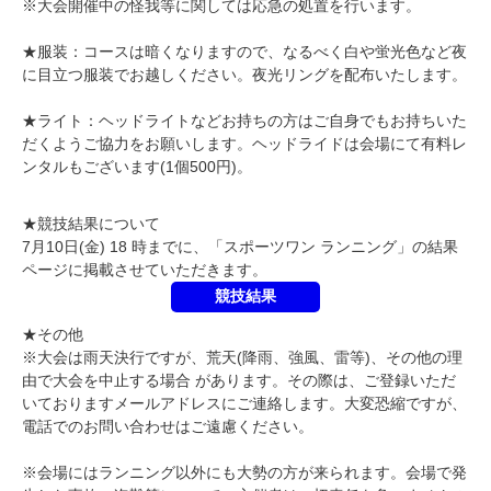
※
大会開催中の怪我等に関しては応急の処置を行います。
★服装：コースは暗くなりますので、なるべく白や蛍光色など夜
に目立つ服装でお越しください。夜光リングを配布いたします。
★ライト：ヘッドライトなどお持ちの方はご自身でもお持ちいた
だくようご協力をお願いします。ヘッドライドは会場にて有料レ
ンタルもございます(1個500円)。
★競技
結果について
7月10日(金)
18
時までに、「スポーツワン ランニング」の結果
ページに掲載させていただきます。
競技結果
★
その他
※大会は雨天決行ですが、荒天(降雨、強風、雷等)、その他の理
由で大会を中止する場合 があります。その際は、ご登録いただ
いておりますメールアドレスにご連絡します。大変恐縮ですが、
電話でのお問い合わせはご遠慮ください。
※
会場にはランニング以外にも大勢の方が来られます。会場で発