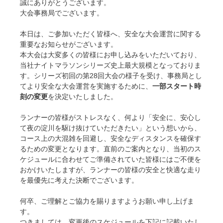
誠にありがとうございます。
大会事務局でございます。
本日は、ご参加いただく皆様へ、安全な大会運営に関する
重要なお知らせがございます。
本大会は大変多くの皆様にお申し込みをいただいており、
当社ナイトマラソンシリーズ史上最大規模となっておりま
す。シリーズ初回の第28回大会の様子を受け、事務局とし
てより安全な大会運営を実施するために、
一部スタート時
刻の変更
を決定いたしました。
ランナーの皆様がストレスなく、何より「安全に、安心し
て夜の淀川を駆け抜けていただきたい」という想いから、
コース上の大混雑を回避し、安全なディスタンスを確保す
るための変更となります。直前のご案内となり、当初のス
ケジュールに合わせてご準備されていた皆様にはご不便を
おかけいたしますが、ランナーの皆様の安全と快適な走り
を最優先に考えた決断でございます。
何卒、ご理解とご協力を賜りますようお願い申し上げま
す。
つきましては、変更後のスケジュールを下記に記載いたし