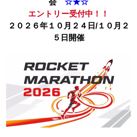
会
☆★☆
エントリー受付中！！
２０２６年１０月２４日/１０月２
５
日開催