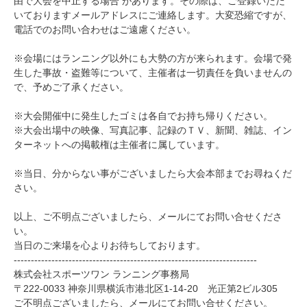
由で大会を中止する場合 があります。その際は、ご登録いただ
いておりますメールアドレスにご連絡します。大変恐縮ですが、
電話でのお問い合わせはご遠慮ください。
※
会場にはランニング以外にも大勢の方が来られます。会場で発
生した事故・盗難等について、主催者は一切責任を負いませんの
で、予めご了承ください。
※
大会開催中に発生したゴミは各自でお持ち帰りください。
※
大会出場中の映像、写真記事、記録のＴＶ、新聞、雑誌、イン
ターネットへの掲載権は主催者に属しています。
※
当日、分からない事がございましたら大会本部までお尋ねくだ
さい。
以上、ご不明点ございましたら、メールにてお問い合せくださ
い。
当日のご来場を心よりお待ちしております。
-----------------------------------------------------------------------
株式会社スポーツワン ランニング事務局
〒
222-0033
神奈川県横浜市港北区
1-14-20
光正第
2
ビル
305
ご不明点ございましたら、メールにてお問い合せください。