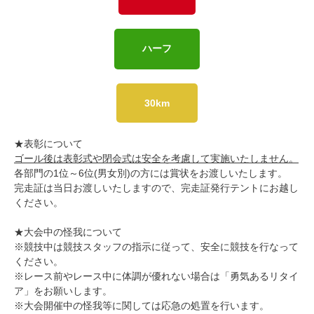
ハーフ
30km
★
表彰について
ゴール後は表彰式や閉会式は安全を考慮して実施いたしません。
各部門の
1
位～6位
(
男女別
)の方
には賞状をお渡しいたします。
完走証は当日お渡しいたしますので、完走証発行テントにお越し
ください。
★
大会中の怪我について
※
競技中は競技スタッフの指示に従って、安全に競技を行なって
ください。
※
レース前やレース中に体調が優れない場合は「勇気あるリタイ
ア」をお願いします。
※
大会開催中の怪我等に関しては応急の処置を行います。